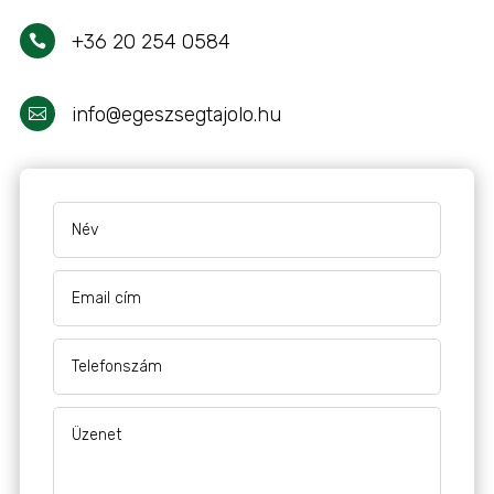
+36 20 254 0584

info@egeszsegtajolo.hu
