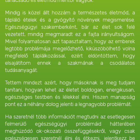
Mindig is közel állt hozzám a természetes életmód, a
tápláló ételek és a gyógyító növények megismerése.
Egészségügyi szakemberként, bár az élet sok felé
vezetett, mindig megmaradt ez a fajta irányultságom.
Mivel folyamatosan azt tapasztaltam, hogy az emberek
legtöbb problémája megelőzhető, kiküszöbölhető volna
megfelelő táplálkozással
, ezért eldöntöttem, hogy
elsajátítom ennek a szakmának a csodálatos
tudásanyagát.
Tettem mindezt azért, hogy másoknak is meg tudjam
tanítani, hogyan lehet az életet boldogan, energikusan,
egészséges testben és lélekkel élni. Hiszen manapság
pont ez a néhány dolog jelenti a legnagyobb problémát.
Ha szeretnél több információt megtudni az esetlegesen
felmerülő egészségügyi problémáid hátterében
meghúzódó ok-okozati összefüggésekről, vagy csak
egészségesen szeretnél élni és étkezni, jelentkezz be