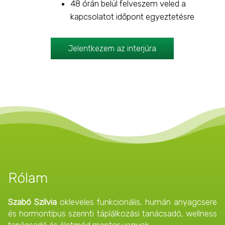
48 órán belül felveszem veled a
kapcsolatot időpont egyeztetésre
Jelentkezem az interjúra
Rólam
Szabó Szilvia
okleveles funkcionális, humán anyagcsere
és hormontípus szerinti táplálkozási tanácsadó, wellness
tanácsadó és életmód mentor vagyok.