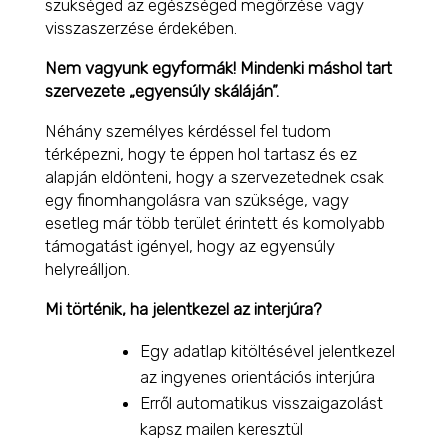
szükséged az egészséged megőrzése vagy
visszaszerzése érdekében.
Nem vagyunk egyformák! Mindenki máshol tart
szervezete „egyensúly skáláján”.
Néhány személyes kérdéssel fel tudom
térképezni, hogy te éppen hol tartasz és ez
alapján eldönteni, hogy a szervezetednek csak
egy finomhangolásra van szüksége, vagy
esetleg már több terület érintett és komolyabb
támogatást igényel, hogy az egyensúly
helyreálljon.
Mi történik, ha jelentkezel az interjúra?
Egy adatlap kitöltésével jelentkezel
az ingyenes orientációs interjúra
Erről automatikus visszaigazolást
kapsz mailen keresztül