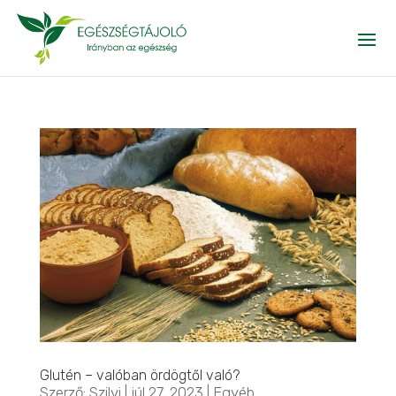
Glutén – valóban ördögtől való?
Szerző:
Szilvi
|
júl 27, 2023
|
Egyéb