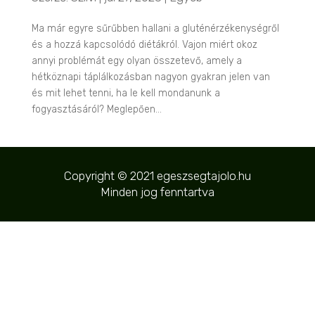
Ma már egyre sűrűbben hallani a gluténérzékenységről
és a hozzá kapcsolódó diétákról. Vajon miért okoz
annyi problémát egy olyan összetevő, amely a
hétköznapi táplálkozásban nagyon gyakran jelen van
és mit lehet tenni, ha le kell mondanunk a
fogyasztásáról? Meglepően...
Copyright © 2021 egeszsegtajolo.hu
Minden jog fenntartva