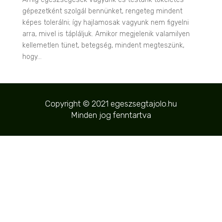
gépezetként szolgál bennünket, rengeteg mindent
képes tolerálni; így hajlamosak vagyunk nem figyelni
arra, mivel is tápláljuk. Amikor megjelenik valamilyen
kellemetlen tünet, betegség, mindent megteszünk,
hogy...
Copyright © 2021 egeszsegtajolo.hu
Minden jog fenntartva