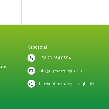
Kapcsolat
+36 20 254 0584

elek
info@egeszsegtajolo.hu

facebook.com/egeszsegtajolo
