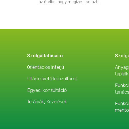
az ételbe, hogy megízesítse azt;...
Szolgáltatásaim
Szolg
Anyagc
Orientációs interjú
táplál
Utánkövető konzultáció
Funkci
Egyedi konzultáció
tanác
Terápiák, Kezelések
Funkci
mento