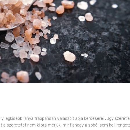
y legkisebb lánya frappánsan válaszolt apja kérdésére: „Úgy szeretle
 a szeretetet nem kilóra mérjük, mint ahogy a sóból sem kell renget