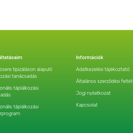
áltatásaim
Információk
sere tipizáláson alapuló
Adatkezelési tájékoztató
kozási tanácsadás
Általános szerződési feltét
onális táplálkozási
Jogi nyilatkozat
sadás
Kapcsolat
onális táplálkozási
rprogram