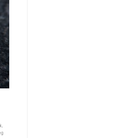
k,
eg