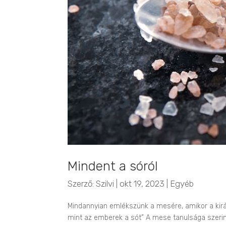
Mindent a sóról
Szerző:
Szilvi
|
okt 19, 2023
|
Egyéb
Mindannyian emlékszünk a mesére, amikor a királ
mint az emberek a sót” A mese tanulsága szerint