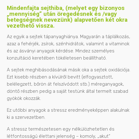
Mindenfajta sejthiba, (melyet egy bizonyos
„mennyiség” után öregedésnek és /vagy
betegségnek nevezünk) alapvetően két okra
vezethető vissza.
Az egyik a sejtek tápanyaghiánya. Magyarán a táplálkozás,
azaz a fehérjék, zsírok, szénhidrátok, valamint a vitaminok
és az ásványi anyagok kérdése. Mindez személyes
konzultáció keretében tökéletesen beállítható.
A sejtek meghibásodásának másik oka a sejtek oxidációja.
Ezt kisebb részben a kívülről bevitt (elfogyasztott,
belélegzett, bőrön át felszívódott stb.) méreganyagok,
döntő részben pedig a saját testünk által termelt szabad
gyökök okozzák.
Ez utóbbi anyagok a stressz eredményeképpen alakulnak
ki a szervezetben.
A stressz természetesen egy nélkülözhetetlen és
létfontosságú élettani jelenség – komoly, „akut”