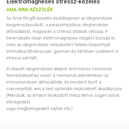
Elektromágneses stressz-kezelés
AMA-RING KÉSZÜLÉK
Az Ama-Ring© kezelés elsődlegesen az idegrendszer
kiegyensúlyozását, a paraszimpatikus idegrendszer
aktivizálását, magyarán a stressz oldását célozza. A
berendezés olyan elektromágneses rezgést bocsájt ki,
mely az idegrendszer relaxációért felelős központjait
stimulálva látványosan, gyorsan és tartósan csökkenti a
stressz szintjét.
A relaxált idegrendszeri állapot antistressz hormonok
termelődéséhez vezet. E hormonok jelenlétében az
immunrendszer aktivizálódik, és mindent kiürít a
szervezetből, ami a test optimális működését akadályozza.
(Mikrobák, az érfalon lerakódott mész illetve zsigeri zsírok,
elöregedett
vagy megbetegedett sejtek stb.)