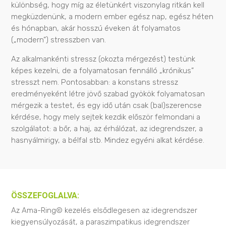
különbség, hogy míg az életünkért viszonylag ritkán kell
megküzdenünk, a modern ember egész nap, egész héten
és hónapban, akár hosszú éveken át folyamatos
(„modern”) stresszben van.
Az alkalmankénti stressz (okozta mérgezést) testünk
képes kezelni, de a folyamatosan fennálló „krónikus”
stresszt nem. Pontosabban: a konstans stressz
eredményeként létre jövő szabad gyökök folyamatosan
mérgezik a testet, és egy idő után csak (bal)szerencse
kérdése, hogy mely sejtek kezdik először felmondani a
szolgálatot: a bőr, a haj, az érhálózat, az idegrendszer, a
hasnyálmirigy, a bélfal stb. Mindez egyéni alkat kérdése.
ÖSSZEFOGLALVA:
Az Ama-Ring© kezelés elsődlegesen az idegrendszer
kiegyensúlyozását, a paraszimpatikus idegrendszer