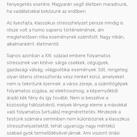
fenyegetés esetére. Magyarán segít életben maradnunk,
ha vadállatokkal birkózunk az erdőben.
Az ilyesfajta, klasszikus stresszhelyzet persze mindig is
része volt a homo sapiens történelmének, ám
meglehetősen ritka eseménynek számított. Nagy ritkán,
alkalmanként: életmentő.
Sajnos azonban a XXI. század embere folyamatos
stressznek van kitéve: sárga csekkek, cégügyek,
gazdasági válság, világpolitikai események. Sőt, rengeteg
olyan látens stresszforrás vesz minket körül, amelyeket
nem is tekintünk ilyennek: a város zöreje, a számítógépek
folyamatos zúgása, az elektroszmog, a képernyőkből
áradó kék fény és így tovább. Nem is beszélve a
közösségi hálózatokról, melyek lényegi eleme a másokkal
való folyamatos (virtuális) megmérettetés. Mindezek a
testünk számára semmiben nem különböznek a klasszikus
stresszhelyzetektől, tehát ugyanúgy nagy mértékű
szabad gyök termelődésével járnak. Ami viszont óriási