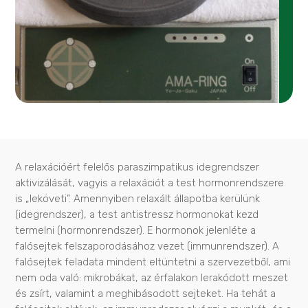
A relaxációért felelős paraszimpatikus idegrendszer
aktivizálását, vagyis a relaxációt a test hormonrendszere
is „leköveti”. Amennyiben relaxált állapotba kerülünk
(idegrendszer), a test antistressz hormonokat kezd
termelni (hormonrendszer). E hormonok jelenléte a
falósejtek felszaporodásához vezet (immunrendszer). A
falósejtek feladata mindent eltüntetni a szervezetből, ami
nem oda való: mikrobákat, az érfalakon lerakódott meszet
és zsírt, valamint a meghibásodott sejteket. Ha tehát a