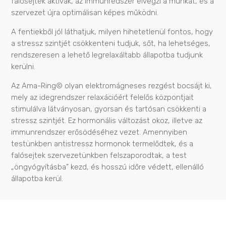
falósejtek aktívak, az immunredszer elvégzi a munkát, és a
szervezet újra optimálisan képes működni.
A fentiekből jól láthatjuk, milyen hihetetlenül fontos, hogy
a stressz szintjét csökkenteni tudjuk, sőt, ha lehetséges,
rendszeresen a lehető legrelaxáltabb állapotba tudjunk
kerülni.
Az Ama-Ring© olyan elektromágneses rezgést bocsájt ki,
mely az idegrendszer relaxációért felelős központjait
stimulálva látványosan, gyorsan és tartósan csökkenti a
stressz szintjét. Ez hormonális változást okoz, illetve az
immunrendszer erősödéséhez vezet. Amennyiben
testünkben antistressz hormonok termelődtek, és a
falósejtek szervezetünkben felszaporodtak, a test
„öngyógyításba” kezd, és hosszú időre védett, ellenálló
állapotba kerül.