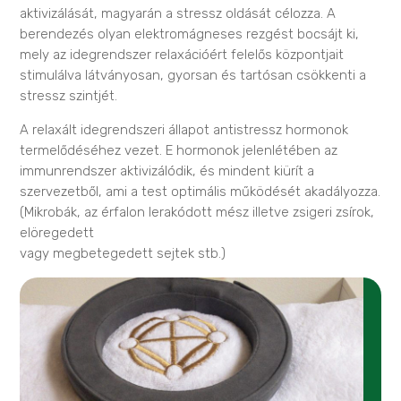
aktivizálását, magyarán a stressz oldását célozza. A
berendezés olyan elektromágneses rezgést bocsájt ki,
mely az idegrendszer relaxációért felelős központjait
stimulálva látványosan, gyorsan és tartósan csökkenti a
stressz szintjét.
A relaxált idegrendszeri állapot antistressz hormonok
termelődéséhez vezet. E hormonok jelenlétében az
immunrendszer aktivizálódik, és mindent kiürít a
szervezetből, ami a test optimális működését akadályozza.
(Mikrobák, az érfalon lerakódott mész illetve zsigeri zsírok,
elöregedett
vagy megbetegedett sejtek stb.)