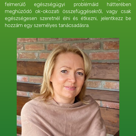
felmerülő egészségügyi problémáid hátterében
meghúzódó ok-okozati összefüggésekről, vagy csak
egészségesen szeretnél élni és étkezni, jelentkezz be
hozzám egy személyes tanácsadásra.