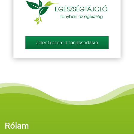
Jelentkezem a tanácsadásra
Rólam