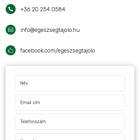
+36 20 254 0584

info@egeszsegtajolo.hu

facebook.com/egeszsegtajolo
