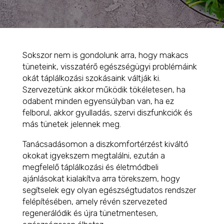
Sokszor nem is gondolunk arra, hogy makacs
tüneteink, visszatérő egészségügyi problémáink
okát táplálkozási szokásaink váltják ki.
Szervezetünk akkor működik tökéletesen, ha
odabent minden egyensúlyban van, ha ez
felborul, akkor gyulladás, szervi diszfunkciók és
más tünetek jelennek meg.
Tanácsadásomon a diszkomfortérzést kiváltó
okokat igyekszem megtalálni, ezután a
megfelelő táplálkozási és életmódbeli
ajánlásokat kialakítva arra törekszem, hogy
segítselek egy olyan egészségtudatos rendszer
felépítésében, amely révén szervezeted
regenerálódik és újra tünetmentesen,