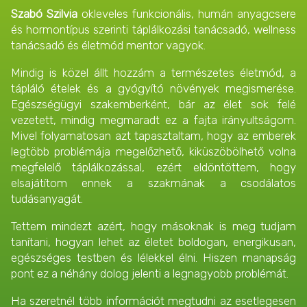
Szabó Szilvia
okleveles funkcionális, humán anyagcsere
és hormontípus szerinti táplálkozási tanácsadó, wellness
tanácsadó és életmód mentor vagyok.
Mindig is közel állt hozzám a természetes életmód, a
tápláló ételek és a gyógyító növények megismerése.
Egészségügyi szakemberként, bár az élet sok felé
vezetett, mindig megmaradt ez a fajta irányultságom.
Mivel folyamatosan azt tapasztaltam, hogy az emberek
legtöbb problémája megelőzhető, kiküszöbölhető volna
megfelelő táplálkozással
, ezért eldöntöttem, hogy
elsajátítom ennek a szakmának a csodálatos
tudásanyagát.
Tettem mindezt azért, hogy másoknak is meg tudjam
tanítani, hogyan lehet az életet boldogan, energikusan,
egészséges testben és lélekkel élni. Hiszen manapság
pont ez a néhány dolog jelenti a legnagyobb problémát.
Ha szeretnél több információt megtudni az esetlegesen