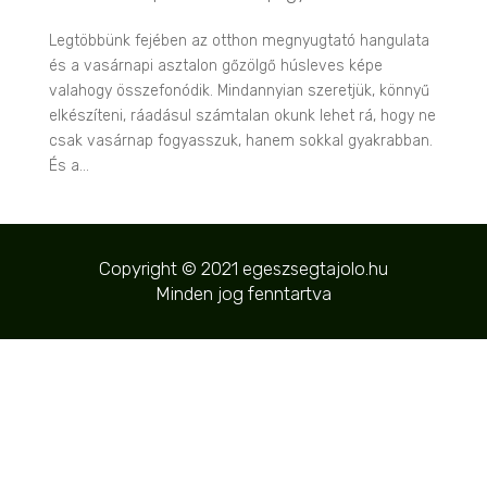
Legtöbbünk fejében az otthon megnyugtató hangulata
és a vasárnapi asztalon gőzölgő húsleves képe
valahogy összefonódik. Mindannyian szeretjük, könnyű
elkészíteni, ráadásul számtalan okunk lehet rá, hogy ne
csak vasárnap fogyasszuk, hanem sokkal gyakrabban.
És a...
Copyright © 2021 egeszsegtajolo.hu
Minden jog fenntartva